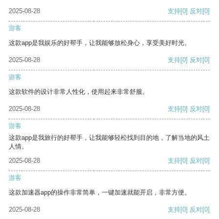
2025-08-28
支持
[0]
反对
[0]
游客
这款app是我娱乐的好帮手，让我能够放松身心，享受美好时光。
2025-08-28
支持
[0]
反对
[0]
游客
这款软件的设计非常人性化，使用起来非常舒服。
2025-08-28
支持
[0]
反对
[0]
游客
这款app是我旅行的好帮手，让我能够轻松找到目的地，了解当地的风土
人情。
2025-08-28
支持
[0]
反对
[0]
游客
这款加速器app的操作非常简单，一键加速就能开启，非常方便。
2025-08-28
支持
[0]
反对
[0]