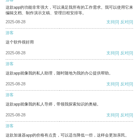
这款app的功能非常强大，可以满足我所有的工作需求。我可以使用它来
编辑文档、制作演示文稿、管理日程安排等。
2025-08-28
支持
[0]
反对
[0]
游客
这个软件很好用
2025-08-28
支持
[0]
反对
[0]
游客
这款app就像我的私人助理，随时随地为我的办公提供帮助。
2025-08-28
支持
[0]
反对
[0]
游客
这款app就像我的私人导师，带领我探索知识的奥秘。
2025-08-28
支持
[0]
反对
[0]
游客
这款加速器app的价格有点贵，可以适当降低一些，这样会更加亲民。