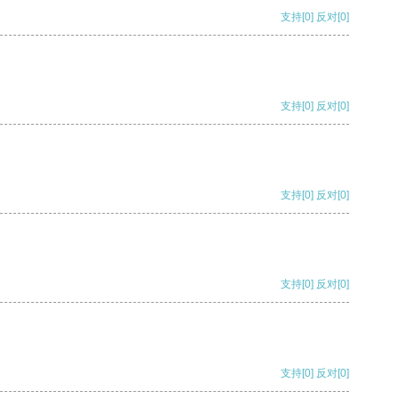
支持
[0]
反对
[0]
支持
[0]
反对
[0]
支持
[0]
反对
[0]
支持
[0]
反对
[0]
支持
[0]
反对
[0]