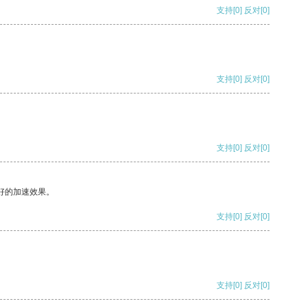
支持
[0]
反对
[0]
支持
[0]
反对
[0]
支持
[0]
反对
[0]
好的加速效果。
支持
[0]
反对
[0]
支持
[0]
反对
[0]