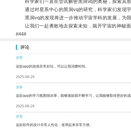
科学家们一直在尝试解密黑洞vq的奥秘，探索其形
通过对星系中心的黑洞vq的研究，科学家们发现宇
黑洞vq的发现将进一步推动宇宙学科的发展，为我
让我们一起勇敢地去探索未知，揭开宇宙的神秘面
#44#
评论
游客
这款app的游戏非常好玩，可以让我消磨时间。
2025-08-29
游客
这款app的学习氛围很浓厚，能够激励我不断学习，让我能够取得更好的成
2025-08-29
游客
这款软件的设计非常人性化，使用起来非常方便。