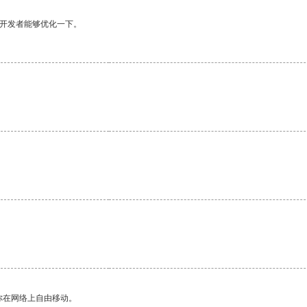
望开发者能够优化一下。
你在网络上自由移动。