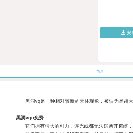
安
简介
黑洞vq是一种相对较新的天体现象，被认为是超大
黑洞vqn免费
它们拥有强大的引力，连光线都无法逃离其束缚，因