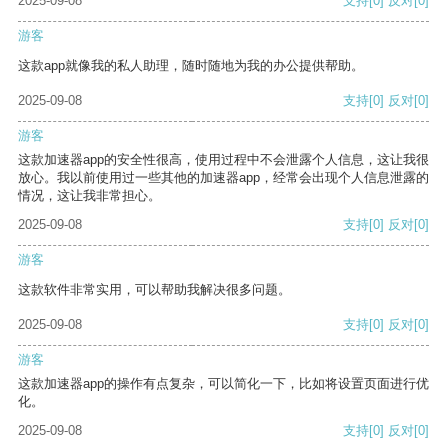
2025-09-08
支持
[0]
反对
[0]
游客
这款app就像我的私人助理，随时随地为我的办公提供帮助。
2025-09-08
支持
[0]
反对
[0]
游客
这款加速器app的安全性很高，使用过程中不会泄露个人信息，这让我很
放心。我以前使用过一些其他的加速器app，经常会出现个人信息泄露的
情况，这让我非常担心。
2025-09-08
支持
[0]
反对
[0]
游客
这款软件非常实用，可以帮助我解决很多问题。
2025-09-08
支持
[0]
反对
[0]
游客
这款加速器app的操作有点复杂，可以简化一下，比如将设置页面进行优
化。
2025-09-08
支持
[0]
反对
[0]