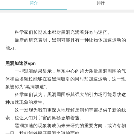
简介
排行
科学家们长期以来都对黑洞充满着好奇与迷茫。
最新的研究表明，黑洞可能具有一种让物体加速运动的
能力。
黑洞加速器vpn
一些观测结果显示，星系中心的超大质量黑洞周围的气
体和尘埃颗粒能够在被黑洞吸引的同时却加速运动，这一现
象被称为“黑洞加速”。
科学家们认为，黑洞周围极其强大的引力场可能导致这
种加速现象的发生。
这一发现为我们更深入地理解黑洞和宇宙提供了新的线
索，也让人们对宇宙的奥秘更加着迷。
黑洞加速的现象将成为未来研究的重要方向，或许有朝
一日，我们能够揭开黑洞之谜的面纱。