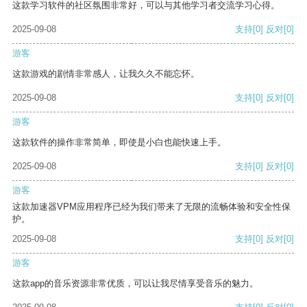
这款学习软件的社区氛围非常好，可以与其他学习者交流学习心得。
2025-09-08
支持
[0]
反对
[0]
游客
这款游戏的剧情非常感人，让我久久不能忘怀。
2025-09-08
支持
[0]
反对
[0]
游客
这款软件的操作非常简单，即使是小白也能快速上手。
2025-09-08
支持
[0]
反对
[0]
游客
这款加速器VPM应用程序已经为我们带来了无限的流畅体验和安全性保
护。
2025-09-08
支持
[0]
反对
[0]
游客
这款app的音乐资源非常优质，可以让我尽情享受音乐的魅力。