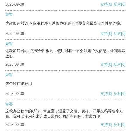
2025-09-08
支持
[0]
反对
[0]
游客
这款加速器VPM应用程序可以给你提供全球覆盖和最高安全性的连接。
2025-09-08
支持
[0]
反对
[0]
游客
这款加速器app的安全性很高，使用过程中不会泄露个人信息，让我非常
放心。
2025-09-08
支持
[0]
反对
[0]
游客
这个软件很好用
2025-09-08
支持
[0]
反对
[0]
游客
这款办公软件的功能非常全面，涵盖了文档、表格、演示文稿等各个方
面。我可以使用它来完成日常办公的所有任务，非常方便。
2025-09-08
支持
[0]
反对
[0]