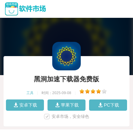
黑洞加速下载器免费版
工具
|
时间：2025-09-08
|
安卓下载
苹果下载
PC下载
安卓市场，安全绿色