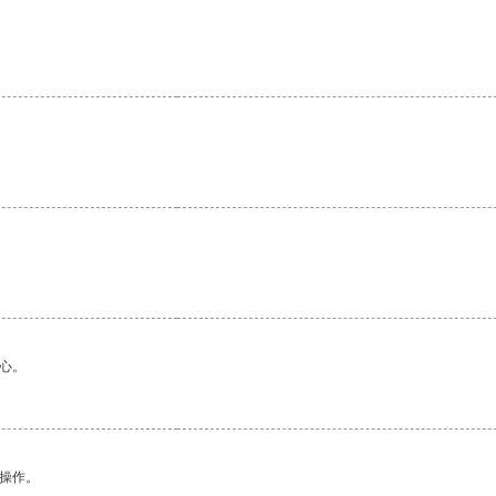
。
心。
悉操作。