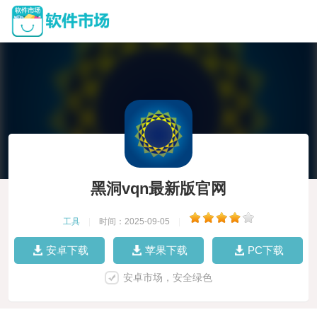
黑洞vqn最新版官网
工具
|
时间：2025-09-05
|
安卓下载
苹果下载
PC下载
安卓市场，安全绿色