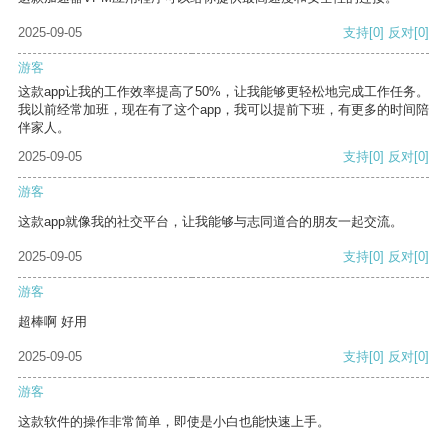
2025-09-05
支持
[0]
反对
[0]
游客
这款app让我的工作效率提高了50%，让我能够更轻松地完成工作任务。
我以前经常加班，现在有了这个app，我可以提前下班，有更多的时间陪
伴家人。
2025-09-05
支持
[0]
反对
[0]
游客
这款app就像我的社交平台，让我能够与志同道合的朋友一起交流。
2025-09-05
支持
[0]
反对
[0]
游客
超棒啊 好用
2025-09-05
支持
[0]
反对
[0]
游客
这款软件的操作非常简单，即使是小白也能快速上手。