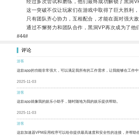
经过多次尝试和磨练，他们最终成功解锁了黑洞VP
这一突破不仅让玩家们在游戏中取得了巨大胜利，
只有团队齐心协力，互相配合，才能在面对强大敌
通过不懈努力和团队合作，黑洞VP再次成为了他们
#44#
评论
游客
这款app的功能非常强大，可以满足我所有的工作需求，让我能够在工作
2025-11-03
游客
这款app就像我的娱乐小助手，随时随地为我的娱乐提供帮助。
2025-11-03
游客
这款加速器VPM应用程序可以给你提供最高速度和安全性的连接，并帮助