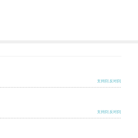
支持
[0]
反对
[0]
支持
[0]
反对
[0]