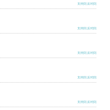
支持
[0]
反对
[0]
支持
[0]
反对
[0]
支持
[0]
反对
[0]
支持
[0]
反对
[0]
支持
[0]
反对
[0]