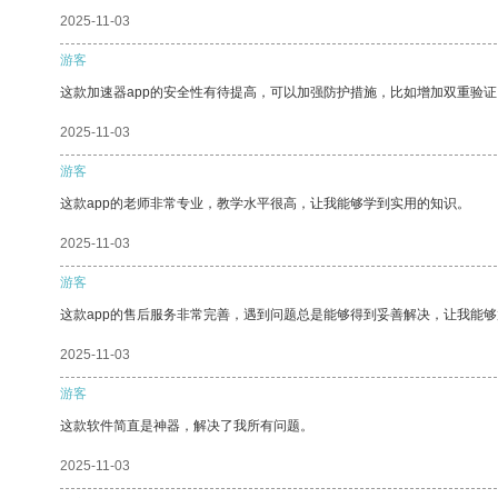
2025-11-03
游客
这款加速器app的安全性有待提高，可以加强防护措施，比如增加双重验证
2025-11-03
游客
这款app的老师非常专业，教学水平很高，让我能够学到实用的知识。
2025-11-03
游客
这款app的售后服务非常完善，遇到问题总是能够得到妥善解决，让我能
2025-11-03
游客
这款软件简直是神器，解决了我所有问题。
2025-11-03