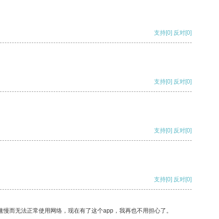
支持
[0]
反对
[0]
支持
[0]
反对
[0]
支持
[0]
反对
[0]
支持
[0]
反对
[0]
速慢而无法正常使用网络，现在有了这个app，我再也不用担心了。