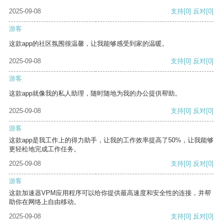
2025-09-08
支持
[0]
反对
[0]
游客
这款app的社区氛围很温馨，让我能够感受到家的温暖。
2025-09-08
支持
[0]
反对
[0]
游客
这款app就像我的私人助理，随时随地为我的办公提供帮助。
2025-09-08
支持
[0]
反对
[0]
游客
这款app是我工作上的得力助手，让我的工作效率提高了50%，让我能够
更轻松地完成工作任务。
2025-09-08
支持
[0]
反对
[0]
游客
这款加速器VPM应用程序可以给你提供最高速度和安全性的连接，并帮
助你在网络上自由移动。
2025-09-08
支持
[0]
反对
[0]